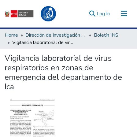
(current)
Log In
Communities & Collections
Home
Dirección de Investigación e Innovación en Salud
Boletín INS
All of DSpace
Vigilancia laboratorial de virus respiratorios en zonas de emergencia del departamento de Ica
Statistics
Vigilancia laboratorial de virus
Estadísticas Externas
respiratorios en zonas de
Enlaces de interés ▾
emergencia del departamento de
Ica