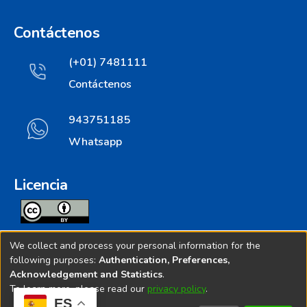
Contáctenos
(+01) 7481111
Contáctenos
943751185
Whatsapp
Licencia
Todos los contenidos de repositorio.ins.gob.pe estan
We collect and process your personal information for the
licenciados bajo
following purposes:
Authentication, Preferences,
Acknowledgement and Statistics
.
Creative Commoms License
To learn more, please read our
privacy policy
.
ES
© 2025. Instituto Nacional de Salud - Implementado por