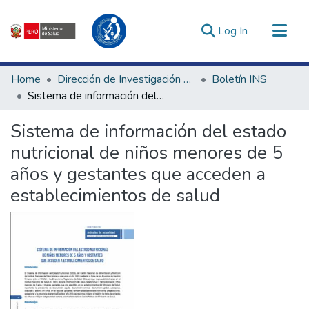
(current)
Log In
Communities & Collections
Home
Dirección de Investigación e Innovación en Salud
Boletín INS
All of DSpace
Sistema de información del estado nutricional de niños menores de 5 años y gestantes que acceden a establecimientos de salud
Statistics
Sistema de información del estado
Estadísticas Externas
nutricional de niños menores de 5
Enlaces de interés ▾
años y gestantes que acceden a
establecimientos de salud