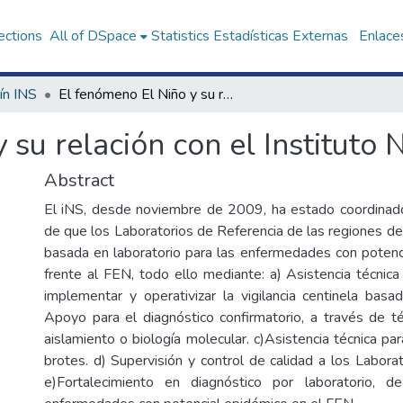
ections
All of DSpace
Statistics
Estadísticas Externas
Enlaces
ín INS
El fenómeno El Niño y su relación con el Instituto Nacional de Salud
 su relación con el Instituto 
Abstract
El iNS, desde noviembre de 2009, ha estado coordinad
de que los Laboratorios de Referencia de las regiones desa
basada en laboratorio para las enfermedades con potenc
frente al FEN, todo ello mediante: a) Asistencia técnica
implementar y operativizar la vigilancia centinela basad
Apoyo para el diagnóstico confirmatorio, a través de té
aislamiento o biología molecular. c)Asistencia técnica par
brotes. d) Supervisión y control de calidad a los Labora
e)Fortalecimiento en diagnóstico por laboratorio, d