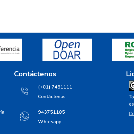
Contáctenos
Li
(+01) 7481111
Contáctenos
To
es
ía
943751185
Cr
Whatsapp