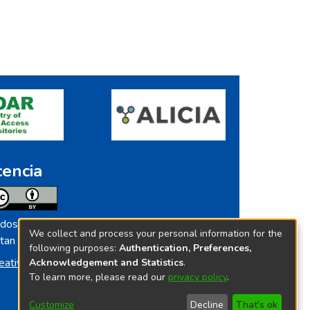
cencia
dos los contenidos de repositorio.ins.gob.pe
We collect and process your personal information for the
tan licenciados bajo
following purposes:
Authentication, Preferences,
eative Commoms License
Acknowledgement and Statistics
.
To learn more, please read our
privacy policy
.
Customize
Decline
That's ok