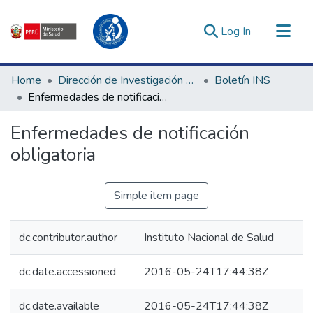
(current)
Log In
Communities & Collections
Home
Dirección de Investigación e Innovación en Salud
Boletín INS
All of DSpace
Enfermedades de notificación obligatoria
Statistics
Enfermedades de notificación
Estadísticas Externas
obligatoria
Enlaces de interés ▾
Simple item page
dc.contributor.author
Instituto Nacional de Salud
dc.date.accessioned
2016-05-24T17:44:38Z
dc.date.available
2016-05-24T17:44:38Z