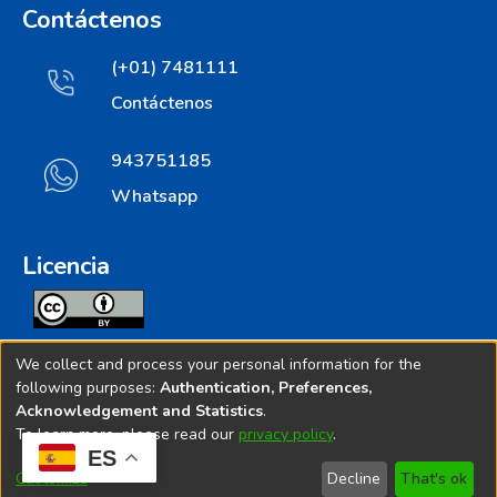
Contáctenos
(+01) 7481111
Contáctenos
943751185
Whatsapp
Licencia
Todos los contenidos de repositorio.ins.gob.pe estan
We collect and process your personal information for the
licenciados bajo
following purposes:
Authentication, Preferences,
Acknowledgement and Statistics
.
Creative Commoms License
To learn more, please read our
privacy policy
.
ES
© 2025. Instituto Nacional de Salud - Implementado por
Customize
Decline
That's ok
Bibliolatino.com