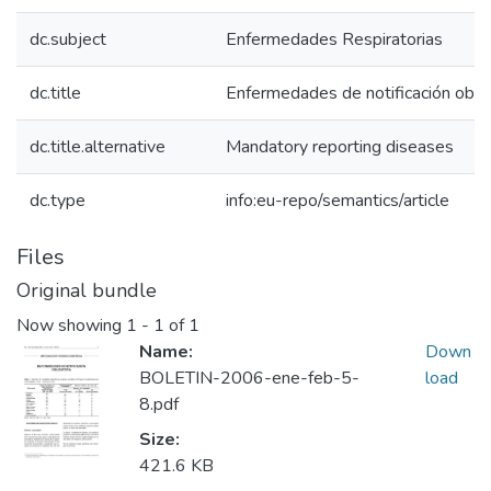
dc.subject
Enfermedades Respiratorias
dc.title
Enfermedades de notificación oblig
dc.title.alternative
Mandatory reporting diseases
dc.type
info:eu-repo/semantics/article
Files
Original bundle
Now showing
1 - 1 of 1
Name:
Down
BOLETIN-2006-ene-feb-5-
load
8.pdf
Size:
421.6 KB