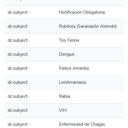
dc.subject
Notificación Obligatoria
dc.subject
Rubéola (Sarampión Alemán)
dc.subject
Tos Ferina
dc.subject
Dengue
dc.subject
Fiebre Amarilla
dc.subject
Leishmaniasis
dc.subject
Rabia
dc.subject
VIH
dc.subject
Enfermedad de Chagas