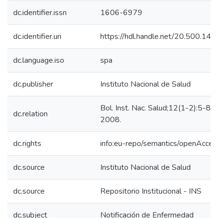
dc.identifier.issn
1606-6979
dc.identifier.uri
https://hdl.handle.net/20.500.14
dc.language.iso
spa
dc.publisher
Instituto Nacional de Salud
Bol. Inst. Nac. Salud;12(1-2):5-8,e
dc.relation
2008.
dc.rights
info:eu-repo/semantics/openAcces
dc.source
Instituto Nacional de Salud
dc.source
Repositorio Institucional - INS
dc.subject
Notificación de Enfermedad