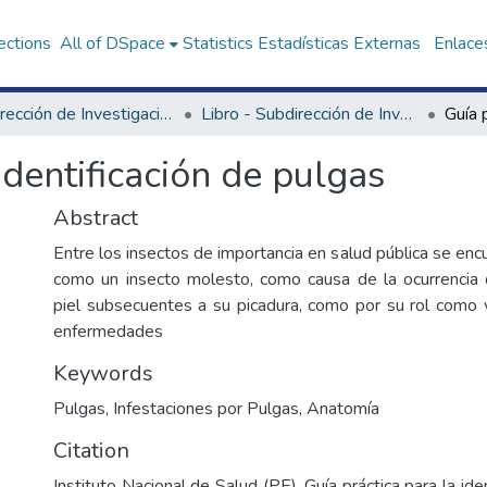
ections
All of DSpace
Statistics
Estadísticas Externas
Enlaces
Subdirección de Investigación y Laboratorios de Enfermedades Transmisibles
Libro - Subdirección de Investigación y Laboratorios de Enfermedades Transmisibles
identificación de pulgas
Abstract
Entre los insectos de importancia en salud pública se encu
como un insecto molesto, como causa de la ocurrencia 
piel subsecuentes a su picadura, como por su rol como 
enfermedades
Keywords
Pulgas
,
Infestaciones por Pulgas
,
Anatomía
Citation
Instituto Nacional de Salud (PE). Guía práctica para la ide