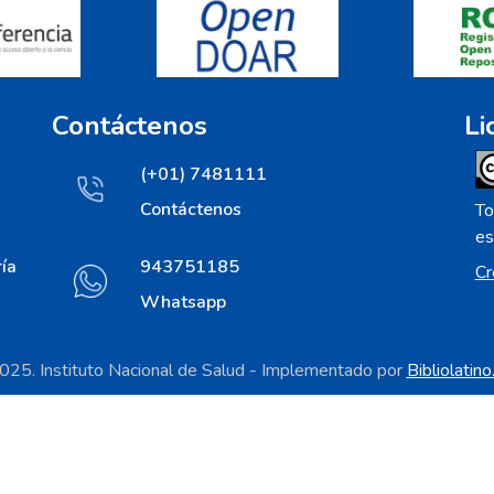
Contáctenos
Li
(+01) 7481111
Contáctenos
To
es
ía
943751185
Cr
Whatsapp
25. Instituto Nacional de Salud - Implementado por
Bibliolatin