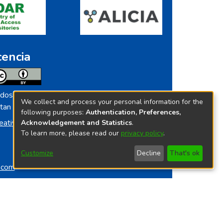
cencia
dos los contenidos de repositorio.ins.gob.pe
We collect and process your personal information for the
tan licenciados bajo
following purposes:
Authentication, Preferences,
eative Commoms License
Acknowledgement and Statistics
.
To learn more, please read our
privacy policy
.
Customize
Decline
That's ok
o.com