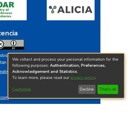
cencia
dos los contenidos de repositorio.ins.gob.pe
We collect and process your personal information for the
tan licenciados bajo
following purposes:
Authentication, Preferences,
eative Commoms License
Acknowledgement and Statistics
.
To learn more, please read our
privacy policy
.
Customize
Decline
That's ok
o.com