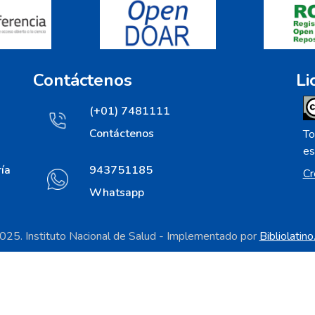
Contáctenos
Li
(+01) 7481111
Contáctenos
To
es
ía
943751185
Cr
Whatsapp
25. Instituto Nacional de Salud - Implementado por
Bibliolatin