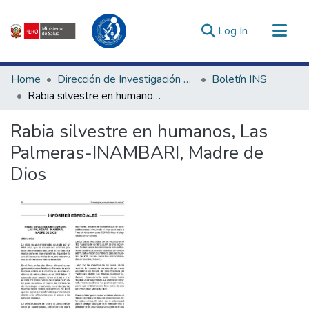
(current)
Log In
Communities & Collections
Home
Dirección de Investigación e Innovación en Salud
Boletín INS
All of DSpace
Rabia silvestre en humanos, Las Palmeras-INAMBARI, Madre de Dios
Statistics
Rabia silvestre en humanos, Las
Estadísticas Externas
Palmeras-INAMBARI, Madre de
Enlaces de interés ▾
Dios