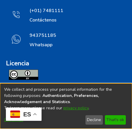
(+01) 7481111
Contáctenos
943751185
Whatsapp
Licencia
Todos los contenidos de repositorio.ins.gob.pe estan
We collect and process your personal information for the
licenciados bajo
following purposes:
Authentication, Preferences,
Acknowledgement and Statistics
.
Creative Commoms License
To learn more, please read our
privacy policy
.
ES
© 2025. Instituto Nacional de Salud - Implementado por
Customize
Decline
That's ok
Bibliolatino.com