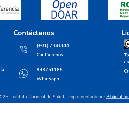
Contáctenos
Li
(+01) 7481111
Contáctenos
To
es
ía
943751185
Cr
Whatsapp
25. Instituto Nacional de Salud - Implementado por
Bibliolatin