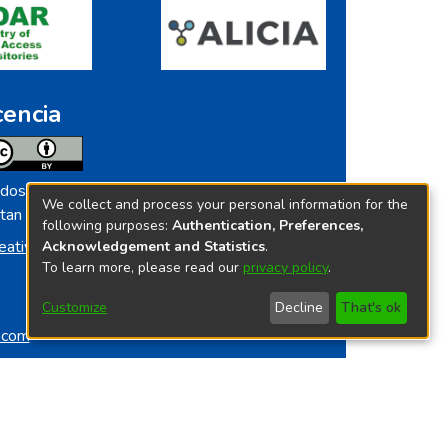
cencia
dos los contenidos de repositorio.ins.gob.pe
We collect and process your personal information for the
tan licenciados bajo
following purposes:
Authentication, Preferences,
eative Commoms License
Acknowledgement and Statistics
.
To learn more, please read our
privacy policy
.
Customize
Decline
That's ok
o.com