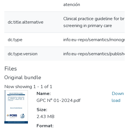
atención
Clinical practice guideline for bre
dc.title.alternative
screening in primary care
dc.type
info:eu-repo/semantics/monogra
dc.type.version
info:eu-repo/semantics/publishe
Files
Original bundle
Now showing
1 - 1 of 1
Name:
Down
GPC N° 01-2024.pdf
load
Size:
2.43 MB
Format: