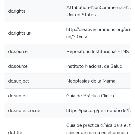
Attribution-NonCommercial-NoD
dc.rights
United States
http://creativecommons.org/lice
dc.rights.uri
nd/3.0/us/
dc.source
Repositorio Institucional - INS
dc.source
Instituto Nacional de Salud
dc.subject
Neoplasias de la Mama
dc.subject
Guía de Práctica Clínica
dc.subject.ocde
https://purl.org/pe-repo/ocde/fo
Guía de práctica clínica para el t
dc.title
cáncer de mama en el primer nive