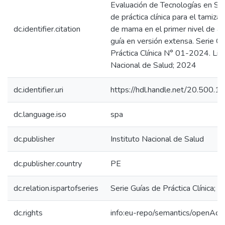
Evaluación de Tecnologías en Sal
de práctica clínica para el tamiza
dc.identifier.citation
de mama en el primer nivel de at
guía en versión extensa. Serie G
Práctica Clínica N° 01-2024. Lima
Nacional de Salud; 2024
dc.identifier.uri
https://hdl.handle.net/20.500.
dc.language.iso
spa
dc.publisher
Instituto Nacional de Salud
dc.publisher.country
PE
dc.relation.ispartofseries
Serie Guías de Práctica Clínica; 
dc.rights
info:eu-repo/semantics/openAcc