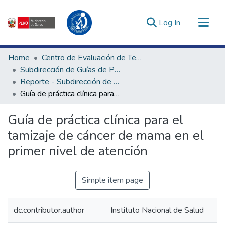
(current)
Log In
Communities & Collections
Home
Centro de Evaluación de Tecnologías en Salud
All of DSpace
Subdirección de Guías de Práctica Clínica
Reporte - Subdirección de Guías de Práctica Clínica
Statistics
Guía de práctica clínica para el tamizaje de cáncer de mama en el primer nivel de atención
Estadísticas Externas
Enlaces de interés ▾
Guía de práctica clínica para el
tamizaje de cáncer de mama en el
primer nivel de atención
Simple item page
dc.contributor.author
Instituto Nacional de Salud