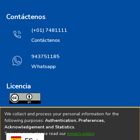
Contáctenos
(+01) 7481111
Contáctenos
943751185
Whatsapp
Licencia
Todos los contenidos de repositorio.ins.gob.pe estan
We collect and process your personal information for the
licenciados bajo
following purposes:
Authentication, Preferences,
Acknowledgement and Statistics
.
Creative Commoms License
To learn more, please read our
privacy policy
.