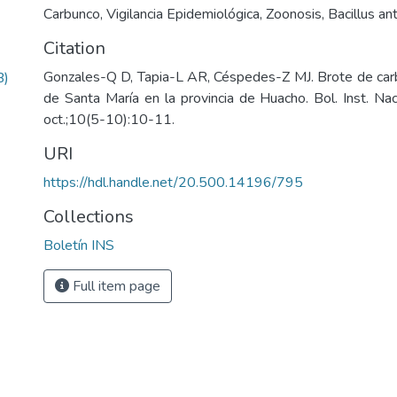
Carbunco
,
Vigilancia Epidemiológica
,
Zoonosis
,
Bacillus an
Citation
Gonzales-Q D, Tapia-L AR, Céspedes-Z MJ. Brote de carb
B)
de Santa María en la provincia de Huacho. Bol. Inst. Na
oct.;10(5-10):10-11.
URI
https://hdl.handle.net/20.500.14196/795
Collections
Boletín INS
Full item page