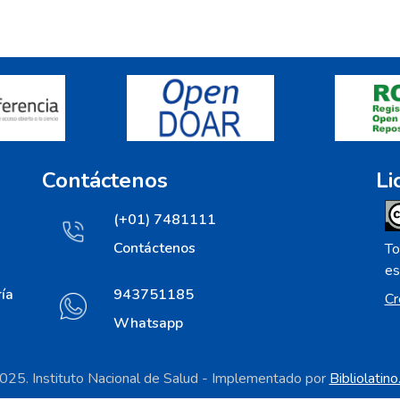
Contáctenos
Li
(+01) 7481111
Contáctenos
To
es
ía
943751185
Cr
Whatsapp
25. Instituto Nacional de Salud - Implementado por
Bibliolatin