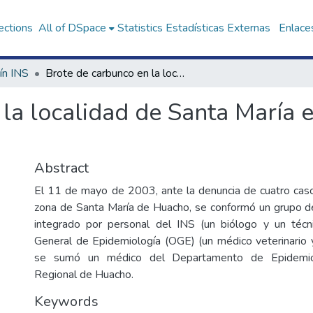
ections
All of DSpace
Statistics
Estadísticas Externas
Enlaces
ín INS
Brote de carbunco en la localidad de Santa María en la provincia de Huacho
la localidad de Santa María e
Abstract
El 11 de mayo de 2003, ante la denuncia de cuatro cas
zona de Santa María de Huacho, se conformó un grupo de
integrado por personal del INS (un biólogo y un técni
General de Epidemiología (OGE) (un médico veterinario y
se sumó un médico del Departamento de Epidemiol
Regional de Huacho.
Keywords