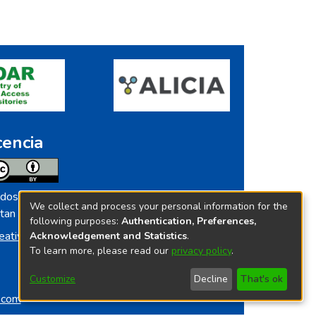
cencia
dos los contenidos de repositorio.ins.gob.pe
We collect and process your personal information for the
tan licenciados bajo
following purposes:
Authentication, Preferences,
eative Commoms License
Acknowledgement and Statistics
.
To learn more, please read our
privacy policy
.
Customize
Decline
That's ok
o.com