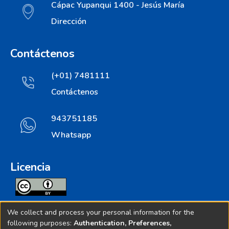
Cápac Yupanqui 1400 - Jesús María
Dirección
Contáctenos
(+01) 7481111
Contáctenos
943751185
Whatsapp
Licencia
Todos los contenidos de repositorio.ins.gob.pe estan
We collect and process your personal information for the
licenciados bajo
following purposes:
Authentication, Preferences,