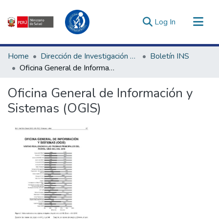
(current)
Log In
Communities & Collections
Home
Dirección de Investigación e Innovación en Salud
Boletín INS
All of DSpace
Oficina General de Información y Sistemas (OGIS)
Statistics
Oficina General de Información y
Estadísticas Externas
Sistemas (OGIS)
Enlaces de interés ▾