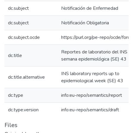
dc.subject
Notificación de Enfermedad
dc.subject
Notificación Obligatoria
dc.subject.ocde
https://purl.org/pe-repo/ocde/for
Reportes de laboratorio del INS ha
dc.title
semana epidemiológica (SE) 43
INS laboratory reports up to
dc.title.alternative
epidemiological week (SE) 43
dc.type
info:eu-repo/semantics/report
dc.type.version
info:eu-repo/semantics/draft
Files