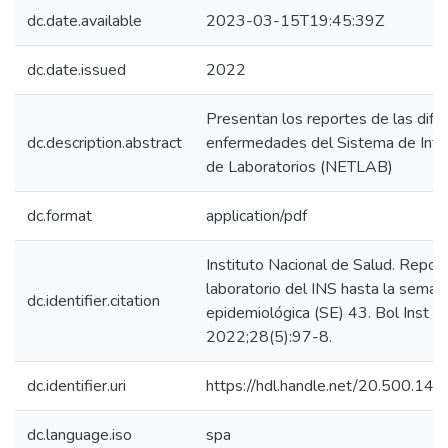
dc.date.available
2023-03-15T19:45:39Z
dc.date.issued
2022
Presentan los reportes de las dife
dc.description.abstract
enfermedades del Sistema de Info
de Laboratorios (NETLAB)
dc.format
application/pdf
Instituto Nacional de Salud. Repor
laboratorio del INS hasta la seman
dc.identifier.citation
epidemiológica (SE) 43. Bol Inst N
2022;28(5):97-8.
dc.identifier.uri
https://hdl.handle.net/20.500.1
dc.language.iso
spa