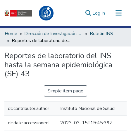
(current)
Log In
Communities & Collections
Home
Dirección de Investigación e Innovación en Salud
Boletín INS
All of DSpace
Reportes de laboratorio del INS hasta la semana epidemiológica (SE) 43
Statistics
Reportes de laboratorio del INS
Estadísticas Externas
hasta la semana epidemiológica
Enlaces de interés ▾
(SE) 43
Simple item page
dc.contributor.author
Instituto Nacional de Salud
dc.date.accessioned
2023-03-15T19:45:39Z