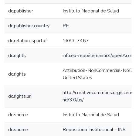
dc.publisher
Instituto Nacional de Salud
dc.publisher.country
PE
dc.relation.ispartof
1683-7487
dc.rights
info:eu-repo/semantics/openAcces
Attribution-NonCommercial-NoDer
dc.rights
United States
http://creativecommons.org/licens
dc.rights.uri
nd/3.0/us/
dc.source
Instituto Nacional de Salud
dc.source
Repositorio Institucional - INS