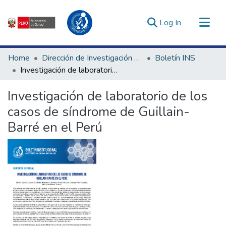
(current)
Log In
Communities & Collections
Home
Dirección de Investigación e Innovación en Salud
Boletín INS
All of DSpace
Investigación de laboratorio de los casos de síndrome de Guillain- Barré en el Perú
Statistics
Investigación de laboratorio de los
Estadísticas Externas
casos de síndrome de Guillain-
Enlaces de interés ▾
Barré en el Perú