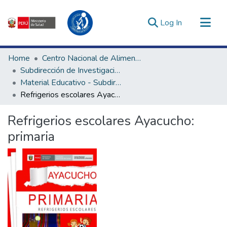
(current)
Log In
Communities & Collections
Home
Centro Nacional de Alimentación, Nutrición y Vida Saludable
All of DSpace
Subdirección de Investigación y Tecnologías en Alimentación y Vida Saludable
Material Educativo - Subdirección de Investigación y Tecnologías en Alimentación y Vida Saludable
Statistics
Refrigerios escolares Ayacucho: primaria
Estadísticas Externas
Enlaces de interés ▾
Refrigerios escolares Ayacucho:
primaria