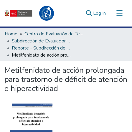
(current)
Log In
Communities & Collections
Home
Centro de Evaluación de Tecnologías en Salud
All of DSpace
Subdirección de Evaluación de Tecnologías Sanitarias
Reporte - Subdirección de Evaluación de Tecnologías Sanitarias
Statistics
Metilfenidato de acción prolongada para trastorno de déficit de atención e hiperactividad
Estadísticas Externas
Enlaces de interés ▾
Metilfenidato de acción prolongada
para trastorno de déficit de atención
e hiperactividad