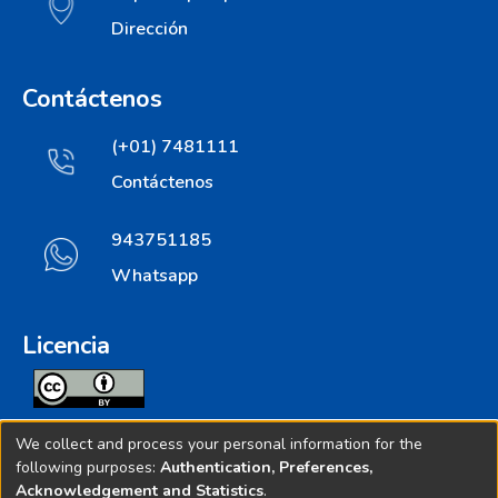
Dirección
Contáctenos
(+01) 7481111
Contáctenos
943751185
Whatsapp
Licencia
Todos los contenidos de repositorio.ins.gob.pe estan
We collect and process your personal information for the
licenciados bajo
following purposes:
Authentication, Preferences,
Acknowledgement and Statistics
.
Creative Commoms License