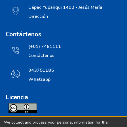
Cápac Yupanqui 1400 - Jesús María
Dirección
Contáctenos
(+01) 7481111
Contáctenos
943751185
Whatsapp
Licencia
Todos los contenidos de repositorio.ins.gob.pe estan
We collect and process your personal information for the
licenciados bajo