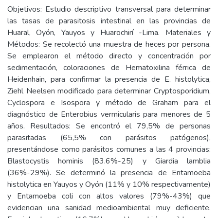
Objetivos: Estudio descriptivo transversal para determinar
las tasas de parasitosis intestinal en las provincias de
Huaral, Oyón, Yauyos y Huarochirí -Lima. Materiales y
Métodos: Se recolectó una muestra de heces por persona.
Se emplearon el método directo y concentración por
sedimentación, coloraciones de Hematoxilina férrica de
Heidenhain, para confirmar la presencia de E. histolytica,
Ziehl Neelsen modificado para determinar Cryptosporidium,
Cyclospora e Isospora y método de Graham para el
diagnóstico de Enterobius vermicularis para menores de 5
años. Resultados: Se encontró el 79,5% de personas
parasitadas (65,5% con parásitos patógenos),
presentándose como parásitos comunes a las 4 provincias:
Blastocystis hominis (83.6%-25) y Giardia lamblia
(36%-29%). Se determinó la presencia de Entamoeba
histolytica en Yauyos y Oyón (11% y 10% respectivamente)
y Entamoeba coli con altos valores (79%-43%) que
evidencian una sanidad medioambiental muy deficiente.