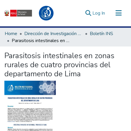
(current)
Log In
Communities & Collections
Home
Dirección de Investigación e Innovación en Salud
Boletín INS
All of DSpace
Parasitosis intestinales en zonas rurales de cuatro provincias del departamento de Lima
Statistics
Parasitosis intestinales en zonas
Estadísticas Externas
rurales de cuatro provincias del
Enlaces de interés ▾
departamento de Lima