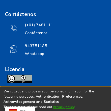
Contáctenos
(+01) 7481111
Contáctenos
943751185
Whatsapp
Licencia
Todos los contenidos de repositorio.ins.gob.pe estan
We collect and process your personal information for the
licenciados bajo
following purposes:
Authentication, Preferences,
Acknowledgement and Statistics
.
Creative Commoms License
To learn more, please read our
privacy policy
.