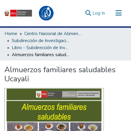
(current)
Log In
Communities & Collections
Home
Centro Nacional de Alimentación, Nutrición y Vida Saludable
All of DSpace
Subdirección de Investigación y Tecnologías en Alimentación y Vida Saludable
Libro - Subdirección de Investigación y Tecnologías en Alimentación y Vida Saludable
Statistics
Almuerzos familiares saludables Ucayali
Estadísticas Externas
Enlaces de interés ▾
Almuerzos familiares saludables
Ucayali