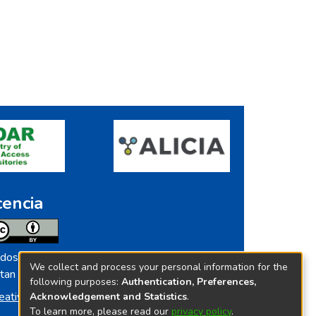
cencia
dos los contenidos de repositorio.ins.gob.pe
We collect and process your personal information for the
tan licenciados bajo
following purposes:
Authentication, Preferences,
eative Commoms License
Acknowledgement and Statistics
.
To learn more, please read our
privacy policy
.