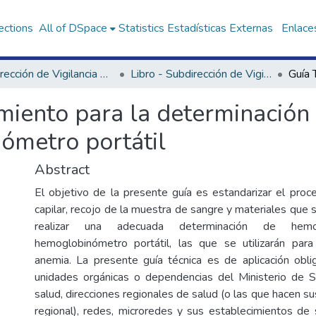
ections
All of DSpace
Statistics
Estadísticas Externas
Enlaces
Subdirección de Vigilancia Alimentaria y Nutricional
Libro - Subdirección de Vigilancia Alimentaria y Nutricional
imiento para la determinació
ómetro portátil
Abstract
El objetivo de la presente guía es estandarizar el proce
capilar, recojo de la muestra de sangre y materiales que s
realizar una adecuada determinación de hemo
hemoglobinómetro portátil, las que se utilizarán par
anemia. La presente guía técnica es de aplicación obli
unidades orgánicas o dependencias del Ministerio de S
salud, direcciones regionales de salud (o las que hacen s
regional), redes, microredes y sus establecimientos de