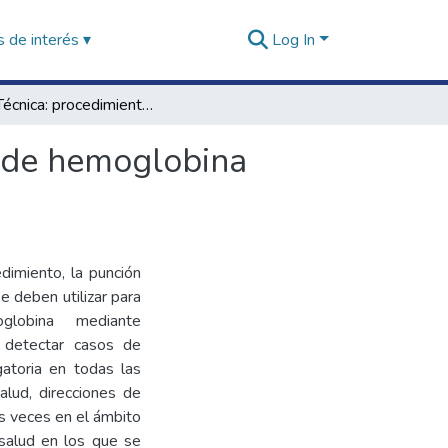
 de interés ▾
Log In
Guía Técnica: procedimiento para la determinación de hemoglobina mediante hemoglobinómetro portátil
n de hemoglobina
dimiento, la punción
e deben utilizar para
globina mediante
a detectar casos de
gatoria en todas las
alud, direcciones de
us veces en el ámbito
 salud en los que se