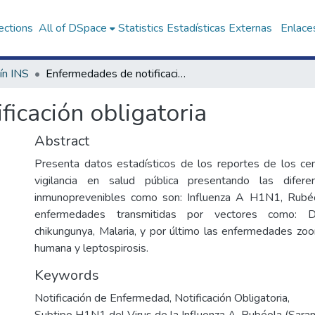
ections
All of DSpace
Statistics
Estadísticas Externas
Enlaces
ín INS
Enfermedades de notificación obligatoria
icación obligatoria
Abstract
Presenta datos estadísticos de los reportes de los ce
vigilancia en salud pública presentando las difer
inmunoprevenibles como son: Influenza A H1N1, Rubéol
enfermedades transmitidas por vectores como: 
chikungunya, Malaria, y por último las enfermedades zo
humana y leptospirosis.
Keywords
Notificación de Enfermedad
,
Notificación Obligatoria
,