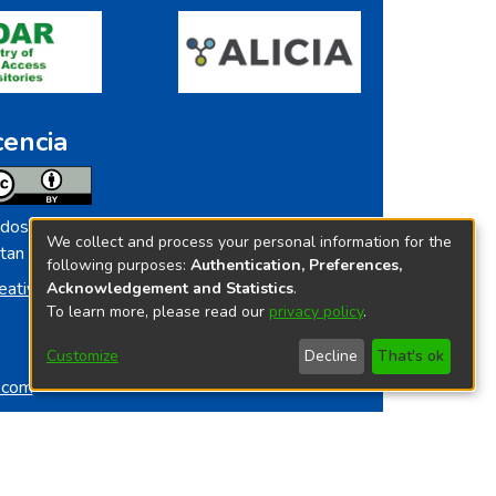
cencia
dos los contenidos de repositorio.ins.gob.pe
We collect and process your personal information for the
tan licenciados bajo
following purposes:
Authentication, Preferences,
eative Commoms License
Acknowledgement and Statistics
.
To learn more, please read our
privacy policy
.
Customize
Decline
That's ok
o.com