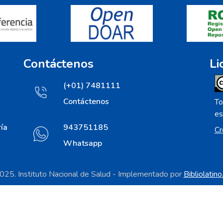
Contáctenos
Li
(+01) 7481111
Contáctenos
To
es
ía
943751185
Cr
Whatsapp
25. Instituto Nacional de Salud - Implementado por
Bibliolatin