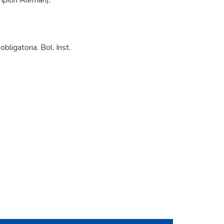
mpión Alemán)
,
bligatoria. Bol. Inst.