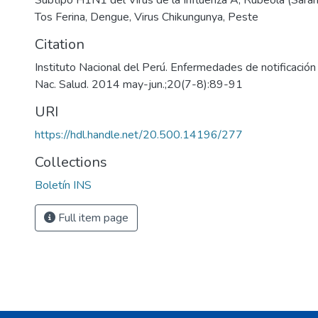
Subtipo H1N1 del Virus de la Influenza A
,
Rubéola (Sara
Tos Ferina
,
Dengue
,
Virus Chikungunya
,
Peste
)
Citation
Instituto Nacional del Perú. Enfermedades de notificación o
Nac. Salud. 2014 may-jun.;20(7-8):89-91
URI
https://hdl.handle.net/20.500.14196/277
Collections
Boletín INS
Full item page