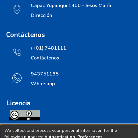
Cápac Yupanqui 1400 - Jesús María
Dirección
Contáctenos
(+01) 7481111
Contáctenos
943751185
Whatsapp
Licencia
Todos los contenidos de repositorio.ins.gob.pe estan
We collect and process your personal information for the
licenciados bajo
following purposes:
Authentication, Preferences,