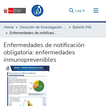
(current)
Log In
Communities & Collections
Home
Dirección de Investigación e Innovación en Salud
Boletín INS
All of DSpace
Enfermedades de notificación obligatoria: enfermedades inmunoprevenibles
Statistics
Enfermedades de notificación
Estadísticas Externas
obligatoria: enfermedades
Enlaces de interés ▾
inmunoprevenibles