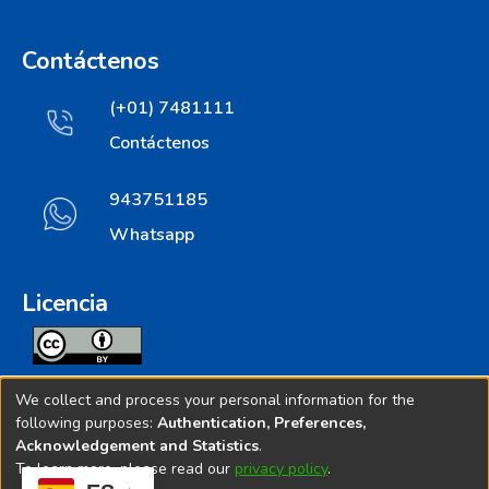
Contáctenos
(+01) 7481111
Contáctenos
943751185
Whatsapp
Licencia
Todos los contenidos de repositorio.ins.gob.pe estan
We collect and process your personal information for the
licenciados bajo
following purposes:
Authentication, Preferences,
Acknowledgement and Statistics
.
Creative Commoms License
To learn more, please read our
privacy policy
.