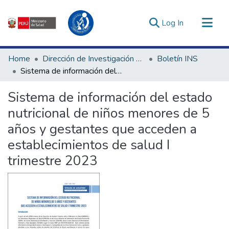
(current)
Log In
Communities & Collections
Home
Dirección de Investigación e Innovación en Salud
Boletín INS
All of DSpace
Sistema de información del estado nutricional de niños menores de 5 años y gestantes que acceden a establecimientos de salud I trimestre 2023
Statistics
Sistema de información del estado
Estadísticas Externas
nutricional de niños menores de 5
Enlaces de interés ▾
años y gestantes que acceden a
establecimientos de salud I
trimestre 2023