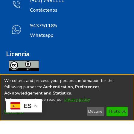
(+01) 7481111
Contáctenos
943751185
Whatsapp
Licencia
Todos los contenidos de repositorio.ins.gob.pe estan
We collect and process your personal information for the
licenciados bajo
following purposes:
Authentication, Preferences,
Acknowledgement and Statistics
.
Creative Commoms License
To learn more, please read our
privacy policy
.
ES
© 2025. Instituto Nacional de Salud - Implementado por
Customize
Decline
That's ok
Bibliolatino.com