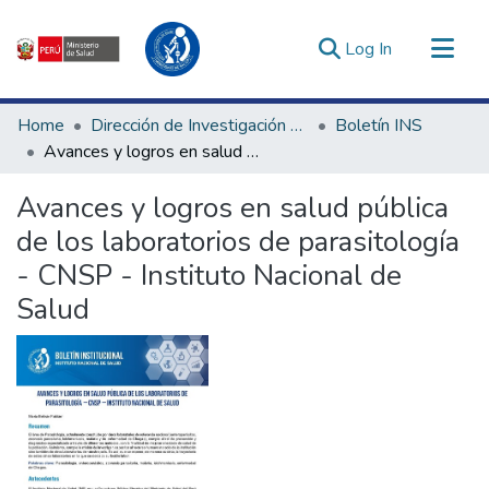
(current)
Log In
Communities & Collections
Home
Dirección de Investigación e Innovación en Salud
Boletín INS
All of DSpace
Avances y logros en salud pública de los laboratorios de parasitología - CNSP - Instituto Nacional de Salud
Statistics
Avances y logros en salud pública
Estadísticas Externas
de los laboratorios de parasitología
Enlaces de interés ▾
- CNSP - Instituto Nacional de
Salud