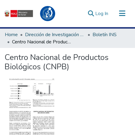
(current)
Log In
Communities & Collections
Home
Dirección de Investigación e Innovación en Salud
Boletín INS
All of DSpace
Centro Nacional de Productos Biológicos (CNPB)
Statistics
Centro Nacional de Productos
Estadísticas Externas
Biológicos (CNPB)
Enlaces de interés ▾