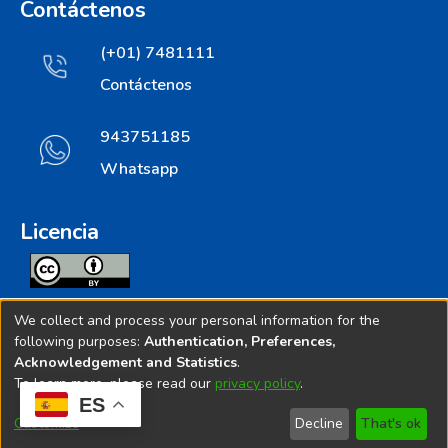
Contáctenos
(+01) 7481111
Contáctenos
943751185
Whatsapp
Licencia
Todos los contenidos de repositorio.ins.gob.pe estan
We collect and process your personal information for the
licenciados bajo
following purposes:
Authentication, Preferences,
Acknowledgement and Statistics
.
Creative Commoms License
To learn more, please read our
privacy policy
.
ES
© 2025. Instituto Nacional de Salud - Implementado por
Customize
Decline
That's ok
Bibliolatino.com