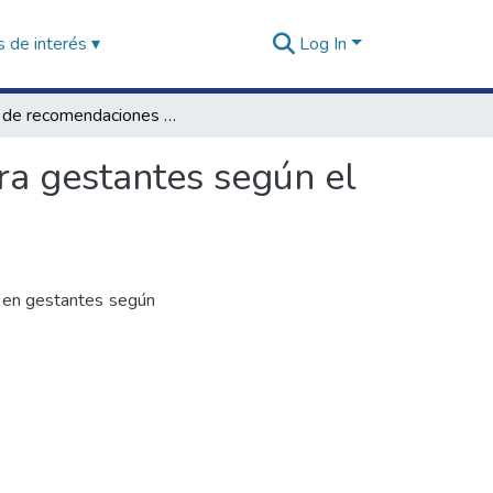
 de interés ▾
Log In
Tabla de recomendaciones de ganancia de peso para gestantes según el índice de masa corporal pregestacional
a gestantes según el
o en gestantes según