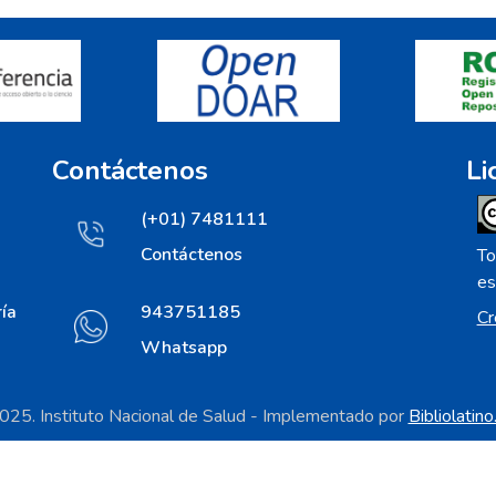
Contáctenos
Li
(+01) 7481111
Contáctenos
To
es
ía
943751185
Cr
Whatsapp
25. Instituto Nacional de Salud - Implementado por
Bibliolatin