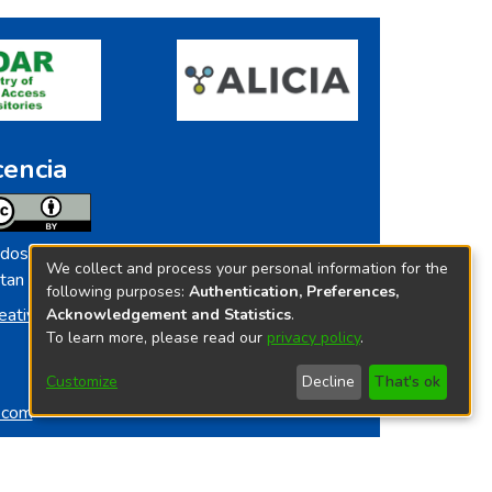
cencia
dos los contenidos de repositorio.ins.gob.pe
We collect and process your personal information for the
tan licenciados bajo
following purposes:
Authentication, Preferences,
eative Commoms License
Acknowledgement and Statistics
.
To learn more, please read our
privacy policy
.
Customize
Decline
That's ok
o.com