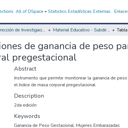
ections
All of DSpace
Statistics
Estadísticas Externas
Enlaces
Subdirección de Investigación y Tecnologías en Alimentación y Vida Saludable
Material Educativo - Subdirección de Investigación y Tecnologías en Alimentación y Vida Saludable
ones de ganancia de peso par
ral pregestacional
Abstract
Instrumento que permite monitorear la ganancia de pes
el índice de masa corporal pregestacional
Description
2da edición
Keywords
Ganancia de Peso Gestacional
,
Mujeres Embarazadas