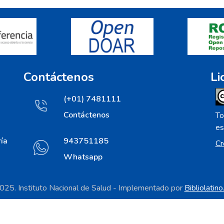
Contáctenos
Li
(+01) 7481111
Contáctenos
To
es
ía
943751185
Cr
Whatsapp
25. Instituto Nacional de Salud - Implementado por
Bibliolatin