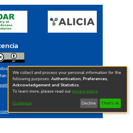
cencia
dos los contenidos de repositorio.ins.gob.pe
We collect and process your personal information for the
tan licenciados bajo
following purposes:
Authentication, Preferences,
eative Commoms License
Acknowledgement and Statistics
.
To learn more, please read our
privacy policy
.
Customize
Decline
That's ok
o.com