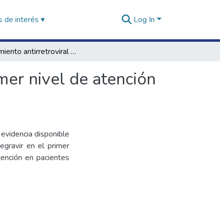
 de interés ▾
Log In
Tratamiento antirretroviral con Dolutegravir en primer nivel de atención para pacientes adultos con infección por VIH
mer nivel de atención
a evidencia disponible
egravir en el primer
tención en pacientes