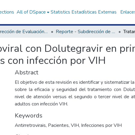
ections
All of DSpace
Statistics
Estadísticas Externas
Enlaces
Subdirección de Evaluación de Tecnologías Sanitarias
Reporte - Subdirección de Evaluación de Tecnologías Sanitarias
oviral con Dolutegravir en pri
s con infección por VIH
Abstract
El objetivo de esta revisión es identificar y sistematizar l
sobre la eficacia y seguridad del tratamiento con Dolut
nivel de atención versus el segundo o tercer nivel de a
adultos con infección VIH.
Keywords
Antirretrovirais
,
Pacientes
,
VIH
,
Infecciones por VIH