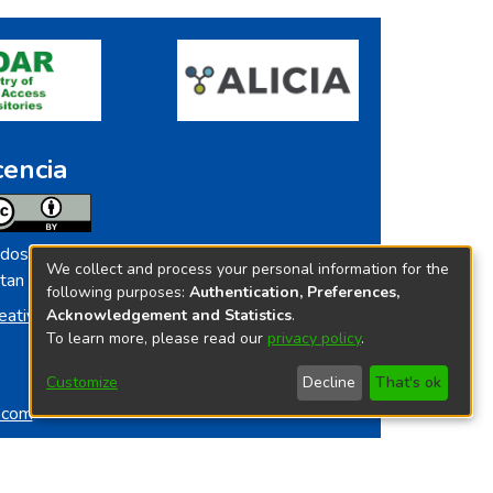
cencia
dos los contenidos de repositorio.ins.gob.pe
We collect and process your personal information for the
tan licenciados bajo
following purposes:
Authentication, Preferences,
eative Commoms License
Acknowledgement and Statistics
.
To learn more, please read our
privacy policy
.
Customize
Decline
That's ok
o.com