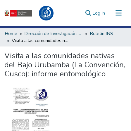
(current)
Log In
Communities & Collections
Home
Dirección de Investigación e Innovación en Salud
Boletín INS
All of DSpace
Visita a las comunidades nativas del Bajo Urubamba (La Convención, Cusco): informe entomológico
Statistics
Visita a las comunidades nativas
Estadísticas Externas
del Bajo Urubamba (La Convención,
Enlaces de interés ▾
Cusco): informe entomológico