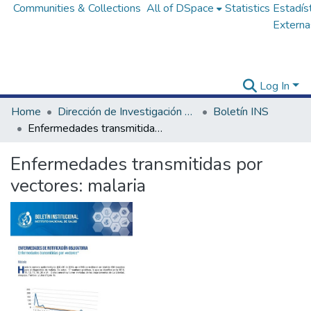
Communities & Collections
All of DSpace
Statistics
Estadís
Externa
Log In
Home
Dirección de Investigación e Innovación en Salud
Boletín INS
Enfermedades transmitidas por vectores: malaria
Enfermedades transmitidas por
vectores: malaria