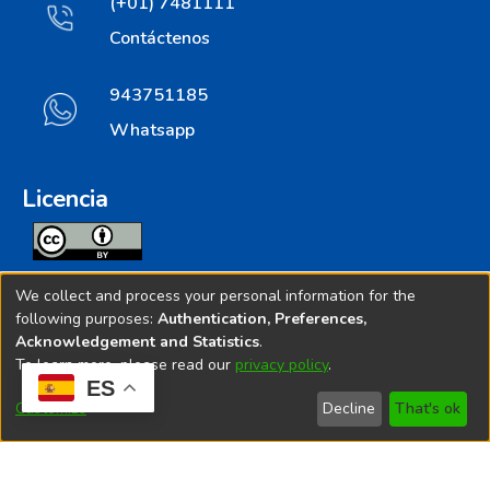
(+01) 7481111
Contáctenos
943751185
Whatsapp
Licencia
Todos los contenidos de repositorio.ins.gob.pe estan
We collect and process your personal information for the
licenciados bajo
following purposes:
Authentication, Preferences,
Acknowledgement and Statistics
.
Creative Commoms License
To learn more, please read our
privacy policy
.
ES
© 2025. Instituto Nacional de Salud - Implementado por
Customize
Decline
That's ok
Bibliolatino.com