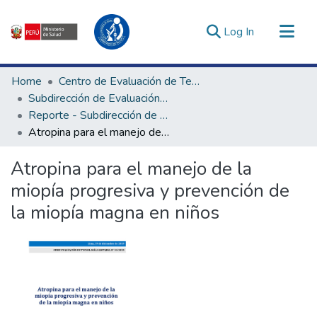
(current)
Log In
Communities & Collections
Home
Centro de Evaluación de Tecnologías en Salud
All of DSpace
Subdirección de Evaluación de Tecnologías Sanitarias
Reporte - Subdirección de Evaluación de Tecnologías Sanitarias
Statistics
Atropina para el manejo de la miopía progresiva y prevención de la miopía magna en niños
Estadísticas Externas
Enlaces de interés ▾
Atropina para el manejo de la
miopía progresiva y prevención de
la miopía magna en niños