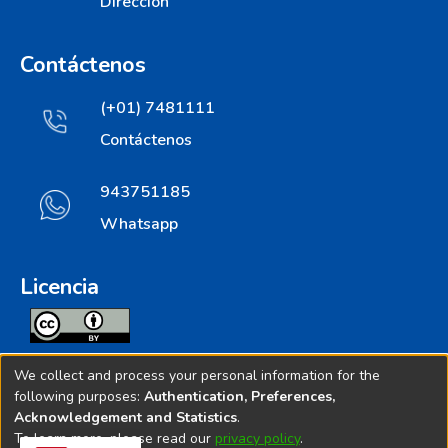
Dirección
Contáctenos
(+01) 7481111
Contáctenos
943751185
Whatsapp
Licencia
Todos los contenidos de repositorio.ins.gob.pe estan
We collect and process your personal information for the
licenciados bajo
following purposes:
Authentication, Preferences,
Acknowledgement and Statistics
.
Creative Commoms License
To learn more, please read our
privacy policy
.