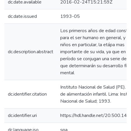
dc.date.available
2016-02-24T15:21:59Z
dc.date.issued
1993-05
Los primeros años de edad consti
para el ser humano en general, y pa
niños en particular, la etápa mas
dc.description.abstract
importante de su vida, ya que en e
período se conjugan una serie de f
que determinarán su desarrollo físi
mental
Instituto Nacional de Salud (PE). 
dc.identifier.citation
de alimentación infantil. Lima: Insti
Nacional de Salud; 1993.
dc.identifier.uri
https://hdl.handle.net/20.500.14
dc.language.iso
spa