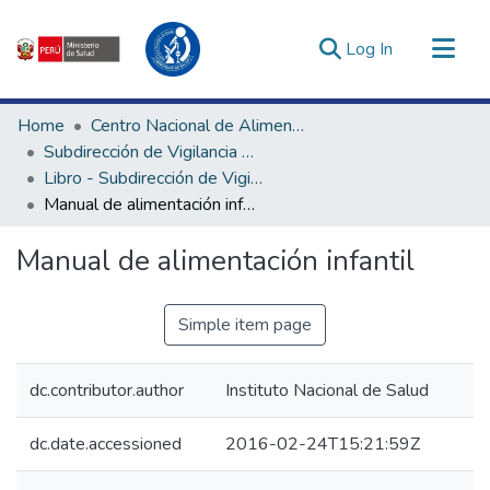
(current)
Log In
Communities & Collections
Home
Centro Nacional de Alimentación, Nutrición y Vida Saludable
All of DSpace
Subdirección de Vigilancia Alimentaria y Nutricional
Libro - Subdirección de Vigilancia Alimentaria y Nutricional
Statistics
Manual de alimentación infantil
Estadísticas Externas
Enlaces de interés ▾
Manual de alimentación infantil
Simple item page
dc.contributor.author
Instituto Nacional de Salud
dc.date.accessioned
2016-02-24T15:21:59Z