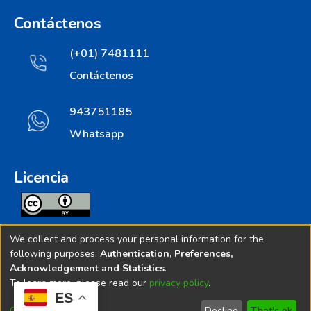
Contáctenos
(+01) 7481111
Contáctenos
943751185
Whatsapp
Licencia
Todos los contenidos de repositorio.ins.gob.pe estan
We collect and process your personal information for the
licenciados bajo
following purposes:
Authentication, Preferences,
Acknowledgement and Statistics
.
Creative Commoms License
To learn more, please read our
privacy policy
.
ES
© 2025. Instituto Nacional de Salud - Implementado por
Customize
Decline
That's ok