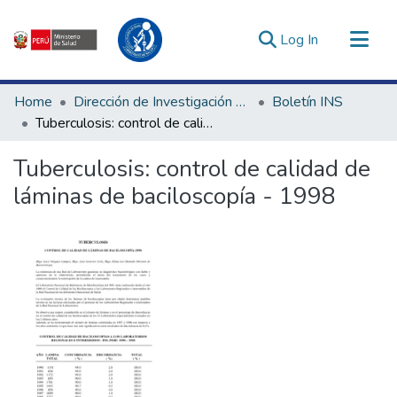
(current)
Log In
Communities & Collections
Home
Dirección de Investigación e Innovación en Salud
Boletín INS
All of DSpace
Tuberculosis: control de calidad de láminas de baciloscopía - 1998
Statistics
Tuberculosis: control de calidad de
Estadísticas Externas
láminas de baciloscopía - 1998
Enlaces de interés ▾