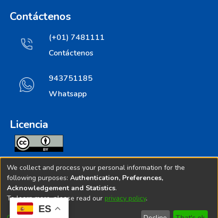
Contáctenos
(+01) 7481111
Contáctenos
943751185
Whatsapp
Licencia
Todos los contenidos de repositorio.ins.gob.pe estan
We collect and process your personal information for the
licenciados bajo
following purposes:
Authentication, Preferences,
Acknowledgement and Statistics
.
Creative Commoms License
To learn more, please read our
privacy policy
.
ES
© 2025. Instituto Nacional de Salud - Implementado por
Customize
Decline
That's ok