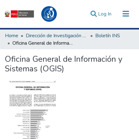
(current)
Log In
Communities & Collections
Home
Dirección de Investigación e Innovación en Salud
Boletín INS
All of DSpace
Oficina General de Información y Sistemas (OGIS)
Statistics
Oficina General de Información y
Estadísticas Externas
Sistemas (OGIS)
Enlaces de interés ▾