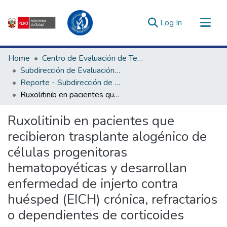
(current)
Log In
Communities & Collections
Home
Centro de Evaluación de Tecnologías en Salud
All of DSpace
Subdirección de Evaluación de Tecnologías Sanitarias
Reporte - Subdirección de Evaluación de Tecnologías Sanitarias
Statistics
Ruxolitinib en pacientes que recibieron trasplante alogénico de células progenitoras hematopoyéticas y desarrollan enfermedad de injerto contra huésped (EICH) crónica, refractarios o dependientes de corticoides
Estadísticas Externas
Enlaces de interés ▾
Ruxolitinib en pacientes que
recibieron trasplante alogénico de
células progenitoras
hematopoyéticas y desarrollan
enfermedad de injerto contra
huésped (EICH) crónica, refractarios
o dependientes de corticoides