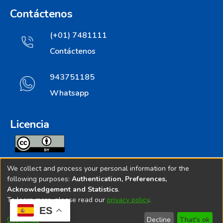
Contáctenos
(+01) 7481111
Contáctenos
943751185
Whatsapp
Licencia
Todos los contenidos de repositorio.ins.gob.pe estan
We collect and process your personal information for the
licenciados bajo
following purposes:
Authentication, Preferences,
Acknowledgement and Statistics
.
Creative Commoms License
To learn more, please read our
privacy policy
.
ES
© 2025. Instituto Nacional de Salud - Implementado por
Customize
Decline
That's ok