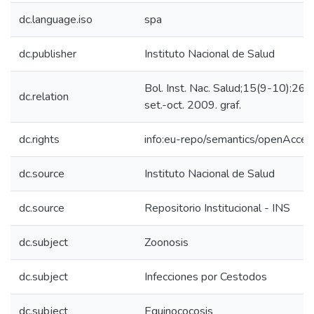
dc.language.iso
spa
dc.publisher
Instituto Nacional de Salud
Bol. Inst. Nac. Salud;15(9-10):26
dc.relation
set.-oct. 2009. graf.
dc.rights
info:eu-repo/semantics/openAcces
dc.source
Instituto Nacional de Salud
dc.source
Repositorio Institucional - INS
dc.subject
Zoonosis
dc.subject
Infecciones por Cestodos
dc.subject
Equinococosis