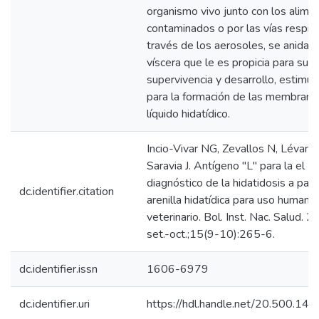
organismo vivo junto con los alime
contaminados o por las vías respira
través de los aerosoles, se anida 
víscera que le es propicia para su
supervivencia y desarrollo, estimul
para la formación de las membranas
líquido hidatídico.
Incio-Vivar NG, Zevallos N, Lévano
Saravia J. Antígeno "L" para la el
diagnóstico de la hidatidosis a parti
dc.identifier.citation
arenilla hidatídica para uso humano
veterinario. Bol. Inst. Nac. Salud. 
set.-oct.;15(9-10):265-6.
dc.identifier.issn
1606-6979
dc.identifier.uri
https://hdl.handle.net/20.500.14