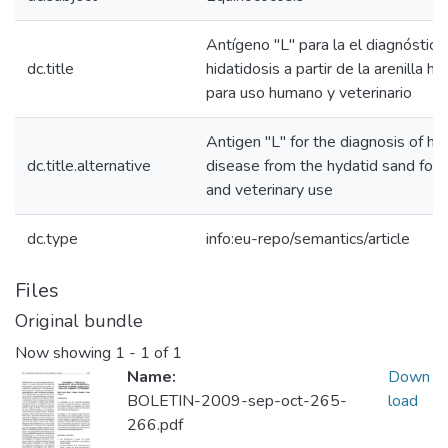
Antígeno "L" para la el diagnóstico
dc.title
hidatidosis a partir de la arenilla hid
para uso humano y veterinario
Antigen "L" for the diagnosis of hy
dc.title.alternative
disease from the hydatid sand for
and veterinary use
dc.type
info:eu-repo/semantics/article
Files
Original bundle
Now showing
1 - 1 of 1
Name:
Down
BOLETIN-2009-sep-oct-265-
load
266.pdf