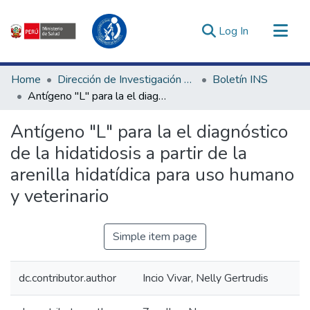
(current)
Log In
Communities & Collections
Home
Dirección de Investigación e Innovación en Salud
Boletín INS
All of DSpace
Antígeno "L" para la el diagnóstico de la hidatidosis a partir de la arenilla hidatídica para uso humano y veterinario
Statistics
Antígeno "L" para la el diagnóstico
Estadísticas Externas
de la hidatidosis a partir de la
Enlaces de interés ▾
arenilla hidatídica para uso humano
y veterinario
Simple item page
dc.contributor.author
Incio Vivar, Nelly Gertrudis