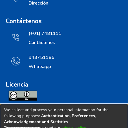
Dirección
Contáctenos
(+01) 7481111
Contáctenos
943751185
Whatsapp
Licencia
Todos los contenidos de repositorio.ins.gob.pe estan
We collect and process your personal information for the
licenciados bajo
following purposes:
Authentication, Preferences,
Acknowledgement and Statistics
.
Creative Commoms License
To learn more, please read our
privacy policy
.