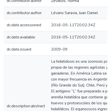
dc.contributor.author
Zevallos, Norma
dc.contributor.author
Lévano Saravia, Juan Daniel
dc.date.accessioned
2016-05-11T20:02:34Z
dc.date.available
2016-05-11T20:02:34Z
dc.date.issued
2009-09
La hidatidosis es una zoonosis para
propia de las regiones agrícolas y
ganaderas. En América Latina se p
con mayor frecuencia en Argentina, 
(Río Grande do Sul), Chile, Perú y 
El antígeno “L” fue preparado a part
arenilla hidatídica que contiene gan
huevos y protoescoles de los quis
dc.description.abstract
hidatídicos. El equinococos ingresa 