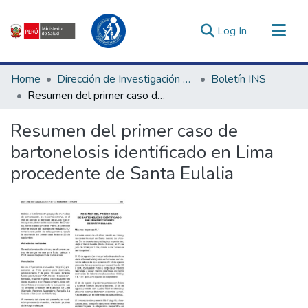
(current)
Log In
Communities & Collections
Home
Dirección de Investigación e Innovación en Salud
Boletín INS
All of DSpace
Resumen del primer caso de bartonelosis identificado en Lima procedente de Santa Eulalia
Statistics
Resumen del primer caso de
Estadísticas Externas
bartonelosis identificado en Lima
Enlaces de interés ▾
procedente de Santa Eulalia