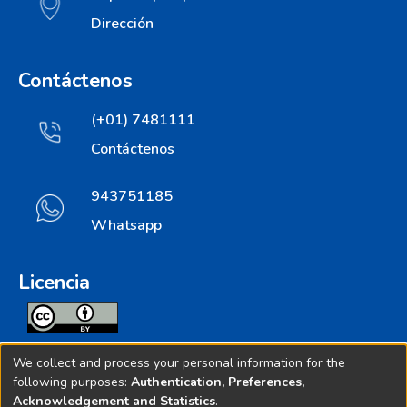
Dirección
Contáctenos
(+01) 7481111
Contáctenos
943751185
Whatsapp
Licencia
Todos los contenidos de repositorio.ins.gob.pe estan
We collect and process your personal information for the
licenciados bajo
following purposes:
Authentication, Preferences,
Acknowledgement and Statistics
.
Creative Commoms License