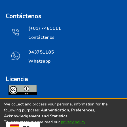
Contáctenos
(+01) 7481111
Contáctenos
943751185
Whatsapp
Licencia
Todos los contenidos de repositorio.ins.gob.pe estan
We collect and process your personal information for the
licenciados bajo
following purposes:
Authentication, Preferences,
Acknowledgement and Statistics
.
Creative Commoms License
To learn more, please read our
privacy policy
.