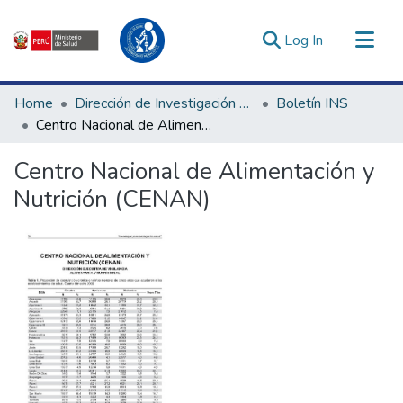
(current)
Log In
Communities & Collections
Home
Dirección de Investigación e Innovación en Salud
Boletín INS
All of DSpace
Centro Nacional de Alimentación y Nutrición (CENAN)
Statistics
Centro Nacional de Alimentación y
Estadísticas Externas
Nutrición (CENAN)
Enlaces de interés ▾