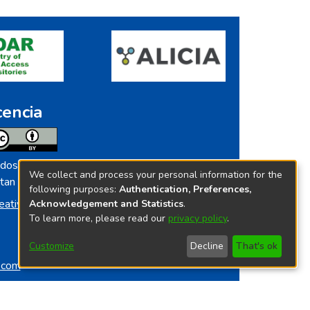
cencia
dos los contenidos de repositorio.ins.gob.pe
We collect and process your personal information for the
tan licenciados bajo
following purposes:
Authentication, Preferences,
eative Commoms License
Acknowledgement and Statistics
.
To learn more, please read our
privacy policy
.
Customize
Decline
That's ok
o.com