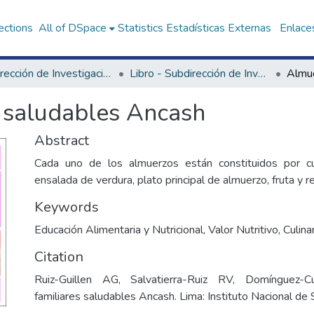
ections
All of DSpace
Statistics
Estadísticas Externas
Enlaces
Subdirección de Investigación y Tecnologías en Alimentación y Vida Saludable
Libro - Subdirección de Investigación y Tecnologías en Alimentación y Vida Saludable
 saludables Ancash
Abstract
Cada uno de los almuerzos están constituidos por cu
ensalada de verdura, plato principal de almuerzo, fruta y r
Keywords
Educación Alimentaria y Nutricional
,
Valor Nutritivo
,
Culina
Citation
Ruiz-Guillen AG, Salvatierra-Ruiz RV, Domínguez-
familiares saludables Ancash. Lima: Instituto Nacional de