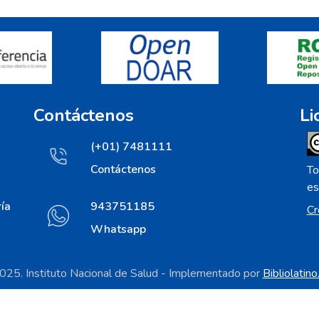
Contáctenos
Li
(+01) 7481111
Contáctenos
To
es
ía
943751185
Cr
Whatsapp
25. Instituto Nacional de Salud - Implementado por
Bibliolatin