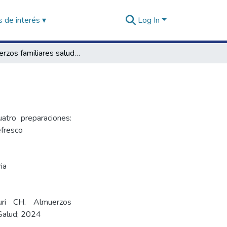
 de interés ▾
Log In
Almuerzos familiares saludables Ancash
atro preparaciones:
efresco
ria
Curi CH. Almuerzos
 Salud; 2024