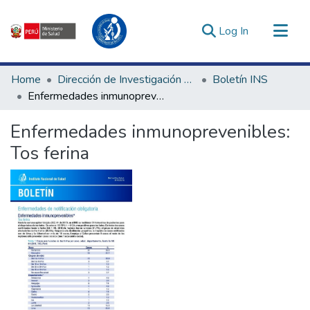
(current)
Log In
Communities & Collections
Home
Dirección de Investigación e Innovación en Salud
Boletín INS
All of DSpace
Enfermedades inmunoprevenibles: Tos ferina
Statistics
Enfermedades inmunoprevenibles:
Estadísticas Externas
Tos ferina
Enlaces de interés ▾