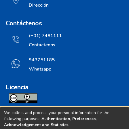
Dirección
Contáctenos
(+01) 7481111
Contáctenos
943751185
Whatsapp
Licencia
Todos los contenidos de repositorio.ins.gob.pe estan
We collect and process your personal information for the
licenciados bajo
following purposes:
Authentication, Preferences,
Acknowledgement and Statistics
.
Creative Commoms License