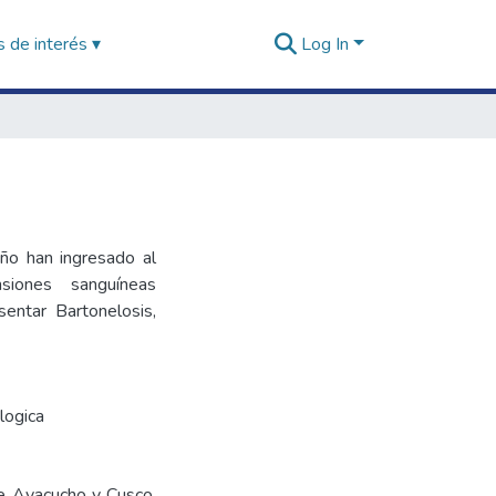
 de interés ▾
Log In
ño han ingresado al
siones sanguíneas
entar Bartonelosis,
logica
de Ayacucho y Cusco.