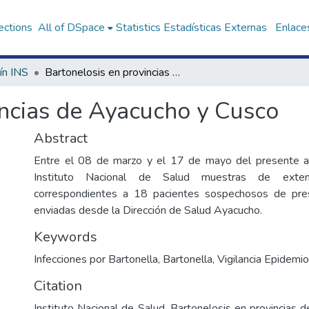
ections
All of DSpace
Statistics
Estadísticas Externas
Enlaces
ín INS
Bartonelosis en provincias de Ayacucho y Cusco
incias de Ayacucho y Cusco
Abstract
Entre el 08 de marzo y el 17 de mayo del presente a
Instituto Nacional de Salud muestras de exten
correspondientes a 18 pacientes sospechosos de pres
enviadas desde la Dirección de Salud Ayacucho.
Keywords
Infecciones por Bartonella
,
Bartonella
,
Vigilancia Epidemio
Citation
Instituto Nacional de Salud. Bartonelosis en provincias 