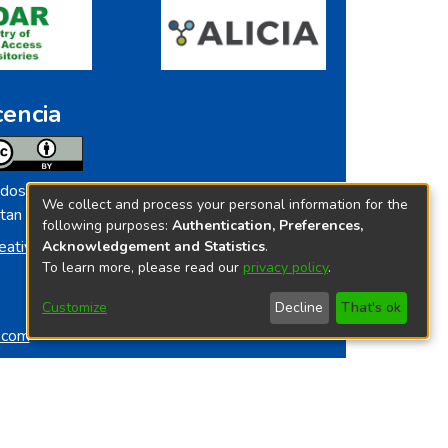
cencia
dos los contenidos de repositorio.ins.gob.pe
We collect and process your personal information for the
tan licenciados bajo
following purposes:
Authentication, Preferences,
eative Commoms License
Acknowledgement and Statistics
.
To learn more, please read our
privacy policy
.
Customize
Decline
That's ok
o.com