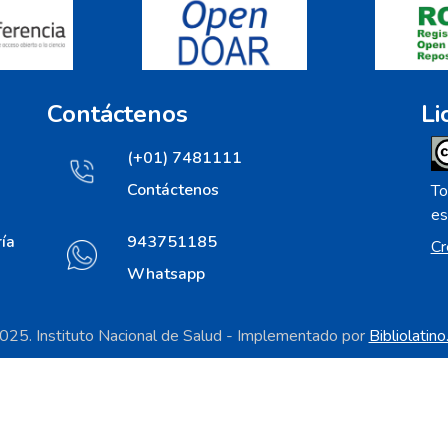
Contáctenos
Li
(+01) 7481111
Contáctenos
To
es
ía
943751185
Cr
Whatsapp
25. Instituto Nacional de Salud - Implementado por
Bibliolatin