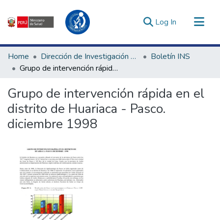
(current)
Log In
Communities & Collections
Home
Dirección de Investigación e Innovación en Salud
Boletín INS
All of DSpace
Grupo de intervención rápida en el distrito de Huariaca - Pasco. diciembre 1998
Statistics
Grupo de intervención rápida en el
Estadísticas Externas
distrito de Huariaca - Pasco.
Enlaces de interés ▾
diciembre 1998