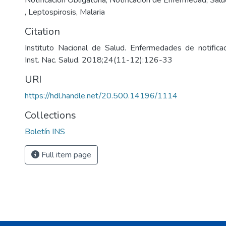
Notificación Obligatoria
,
Notificación de Enfermedad
,
Salu
,
Leptospirosis
,
Malaria
Citation
Instituto Nacional de Salud. Enfermedades de notificaci
Inst. Nac. Salud. 2018;24(11-12):126-33
URI
https://hdl.handle.net/20.500.14196/1114
Collections
Boletín INS
Full item page