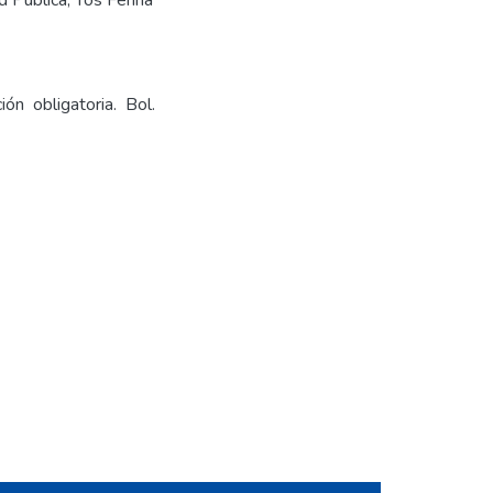
d Pública
,
Tos Ferina
ón obligatoria. Bol.