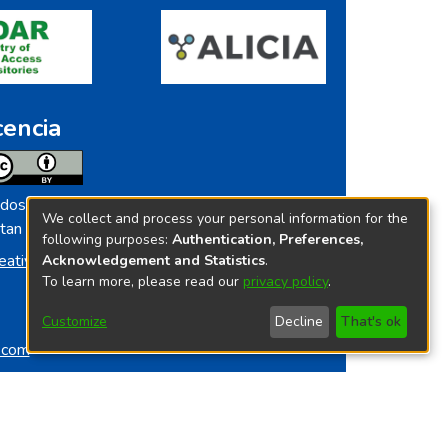
cencia
dos los contenidos de repositorio.ins.gob.pe
We collect and process your personal information for the
tan licenciados bajo
following purposes:
Authentication, Preferences,
eative Commoms License
Acknowledgement and Statistics
.
To learn more, please read our
privacy policy
.
Customize
Decline
That's ok
o.com