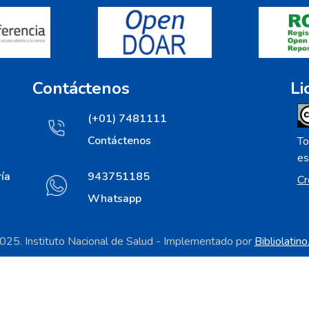
Contáctenos
Li
(+01) 7481111
Contáctenos
To
es
ía
943751185
Cr
Whatsapp
25. Instituto Nacional de Salud - Implementado por
Bibliolatin