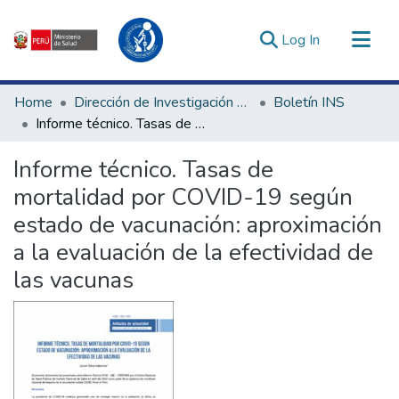
(current)
Log In
Communities & Collections
Home
Dirección de Investigación e Innovación en Salud
Boletín INS
All of DSpace
Informe técnico. Tasas de mortalidad por COVID-19 según estado de vacunación: aproximación a la evaluación de la efectividad de las vacunas
Statistics
Informe técnico. Tasas de
Estadísticas Externas
mortalidad por COVID-19 según
Enlaces de interés ▾
estado de vacunación: aproximación
a la evaluación de la efectividad de
las vacunas