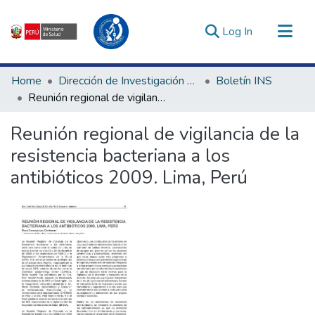
(current)
Log In
Communities & Collections
Home
Dirección de Investigación e Innovación en Salud
Boletín INS
All of DSpace
Reunión regional de vigilancia de la resistencia bacteriana a los antibióticos 2009. Lima, Perú
Statistics
Reunión regional de vigilancia de la
Estadísticas Externas
resistencia bacteriana a los
Enlaces de interés ▾
antibióticos 2009. Lima, Perú