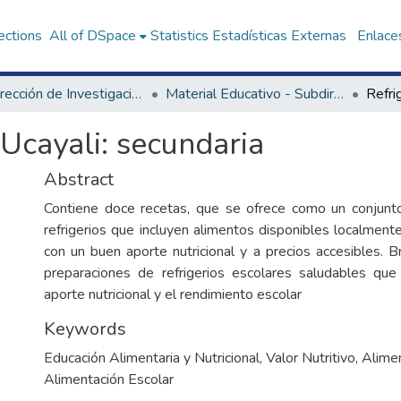
ections
All of DSpace
Statistics
Estadísticas Externas
Enlaces
Subdirección de Investigación y Tecnologías en Alimentación y Vida Saludable
Material Educativo - Subdirección de Investigación y Tecnologías en Alimentación y Vida Saludable
 Ucayali: secundaria
Abstract
Contiene doce recetas, que se ofrece como un conjunto
refrigerios que incluyen alimentos disponibles localment
con un buen aporte nutricional y a precios accesibles. B
preparaciones de refrigerios escolares saludables que
aporte nutricional y el rendimiento escolar
Keywords
Educación Alimentaria y Nutricional
,
Valor Nutritivo
,
Alime
Alimentación Escolar