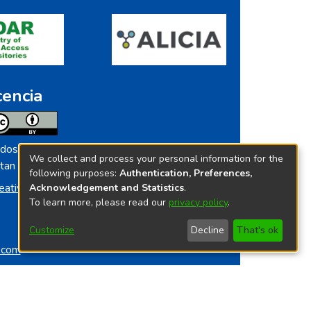
cencia
dos los contenidos de repositorio.ins.gob.pe
We collect and process your personal information for the
tan licenciados bajo
following purposes:
Authentication, Preferences,
eative Commoms License
Acknowledgement and Statistics
.
To learn more, please read our
privacy policy
.
Customize
Decline
That's ok
o.com