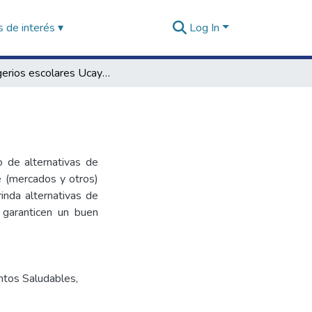
 de interés ▾
Log In
Refrigerios escolares Ucayali: secundaria
 de alternativas de
e (mercados y otros)
rinda alternativas de
 garanticen un buen
ntos Saludables
,