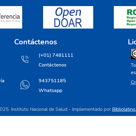
Contáctenos
Li
(+01) 7481111
Contáctenos
To
es
ía
943751185
Cr
Whatsapp
25. Instituto Nacional de Salud - Implementado por
Bibliolatin