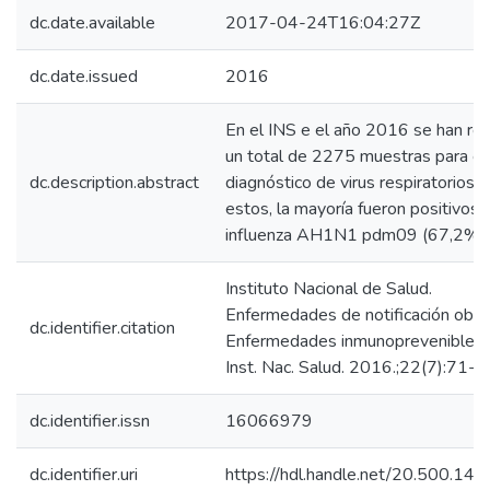
dc.date.available
2017-04-24T16:04:27Z
dc.date.issued
2016
En el INS e el año 2016 se han rec
un total de 2275 muestras para el
dc.description.abstract
diagnóstico de virus respiratorios.
estos, la mayoría fueron positivos 
influenza AH1N1 pdm09 (67,2%)
Instituto Nacional de Salud.
Enfermedades de notificación oblig
dc.identifier.citation
Enfermedades inmunoprevenibles. 
Inst. Nac. Salud. 2016.;22(7):71-3.
dc.identifier.issn
16066979
dc.identifier.uri
https://hdl.handle.net/20.500.14