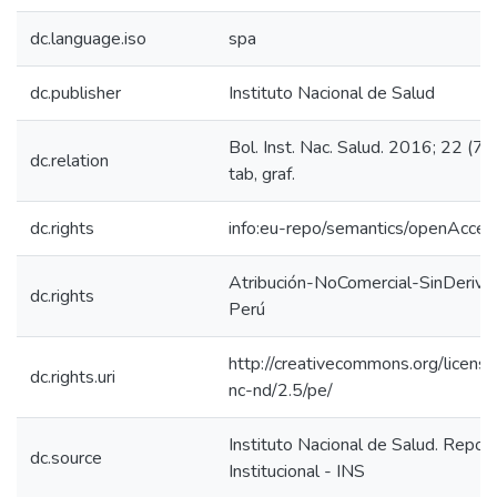
dc.language.iso
spa
dc.publisher
Instituto Nacional de Salud
Bol. Inst. Nac. Salud. 2016; 22 (7)
dc.relation
tab, graf.
dc.rights
info:eu-repo/semantics/openAcces
Atribución-NoComercial-SinDeriva
dc.rights
Perú
http://creativecommons.org/licens
dc.rights.uri
nc-nd/2.5/pe/
Instituto Nacional de Salud. Reposi
dc.source
Institucional - INS