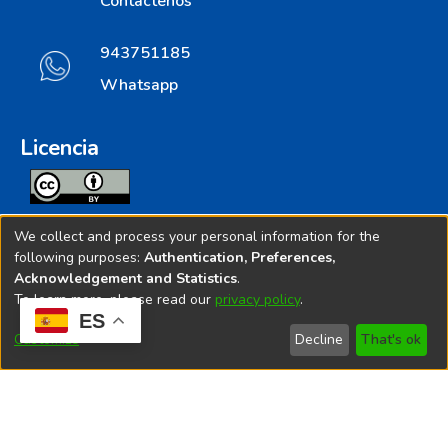
Contáctenos
943751185
Whatsapp
Licencia
Todos los contenidos de repositorio.ins.gob.pe estan
We collect and process your personal information for the
licenciados bajo
following purposes:
Authentication, Preferences,
Acknowledgement and Statistics
.
Creative Commoms License
To learn more, please read our
privacy policy
.
ES
© 2025. Instituto Nacional de Salud - Implementado por
Customize
Decline
That's ok
Bibliolatino.com