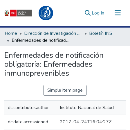
(current)
Log In
Communities & Collections
Home
Dirección de Investigación e Innovación en Salud
Boletín INS
All of DSpace
Enfermedades de notificación obligatoria: Enfermedades inmunoprevenibles
Statistics
Enfermedades de notificación
Estadísticas Externas
obligatoria: Enfermedades
Enlaces de interés ▾
inmunoprevenibles
Simple item page
dc.contributor.author
Instituto Nacional de Salud
dc.date.accessioned
2017-04-24T16:04:27Z