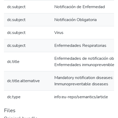
dc.subject
Notificación de Enfermedad
dc.subject
Notificación Obligatoria
dc.subject
Virus
dc.subject
Enfermedades Respiratorias
Enfermedades de notificación oblig
dc.title
Enfermedades inmunoprevenibles
Mandatory notification diseases:
dc.title.alternative
Immunopreventable diseases
dc.type
info:eu-repo/semantics/article
Files