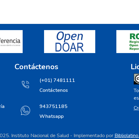
Contáctenos
Li
(+01) 7481111
Contáctenos
To
es
ía
943751185
Cr
Whatsapp
25. Instituto Nacional de Salud - Implementado por
Bibliolatin