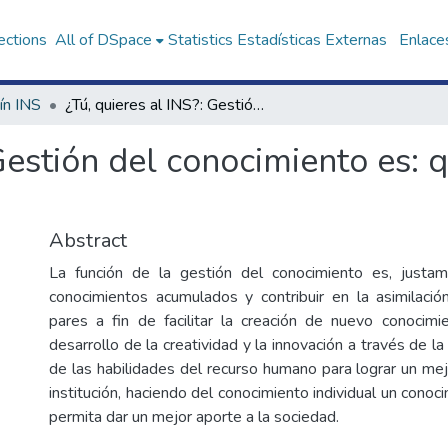
ections
All of DSpace
Statistics
Estadísticas Externas
Enlaces
ín INS
¿Tú, quieres al INS?: Gestión del conocimiento es: querer compartir lo que sabes
 Gestión del conocimiento es: 
Abstract
La función de la gestión del conocimiento es, justa
conocimientos acumulados y contribuir en la asimilaci
pares a fin de facilitar la creación de nuevo conocimi
desarrollo de la creatividad y la innovación a través de la
de las habilidades del recurso humano para lograr un m
institución, haciendo del conocimiento individual un conoc
permita dar un mejor aporte a la sociedad.