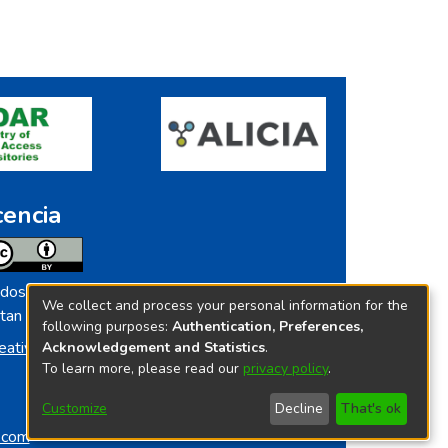
cencia
dos los contenidos de repositorio.ins.gob.pe
We collect and process your personal information for the
tan licenciados bajo
following purposes:
Authentication, Preferences,
eative Commoms License
Acknowledgement and Statistics
.
To learn more, please read our
privacy policy
.
Customize
Decline
That's ok
o.com