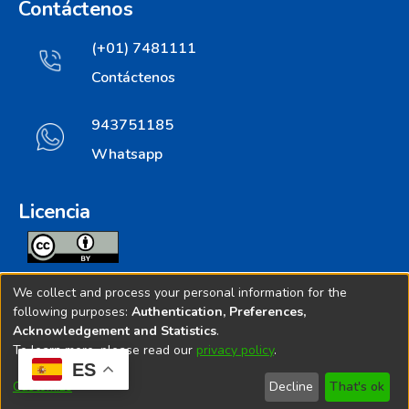
Contáctenos
(+01) 7481111
Contáctenos
943751185
Whatsapp
Licencia
Todos los contenidos de repositorio.ins.gob.pe estan
We collect and process your personal information for the
licenciados bajo
following purposes:
Authentication, Preferences,
Acknowledgement and Statistics
.
Creative Commoms License
To learn more, please read our
privacy policy
.
ES
© 2025. Instituto Nacional de Salud - Implementado por
Customize
Decline
That's ok
Bibliolatino.com