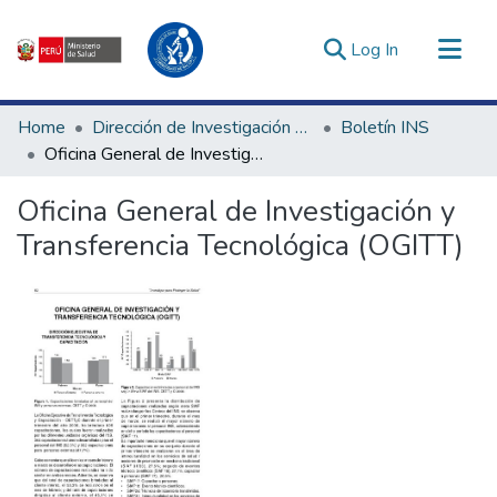
(current)
Log In
Communities & Collections
Home
Dirección de Investigación e Innovación en Salud
Boletín INS
All of DSpace
Oficina General de Investigación y Transferencia Tecnológica (OGITT)
Statistics
Oficina General de Investigación y
Estadísticas Externas
Transferencia Tecnológica (OGITT)
Enlaces de interés ▾