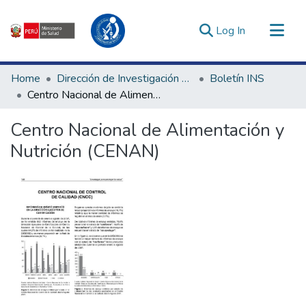
(current)
Log In
Communities & Collections
Home
Dirección de Investigación e Innovación en Salud
Boletín INS
All of DSpace
Centro Nacional de Alimentación y Nutrición (CENAN)
Statistics
Centro Nacional de Alimentación y
Estadísticas Externas
Nutrición (CENAN)
Enlaces de interés ▾