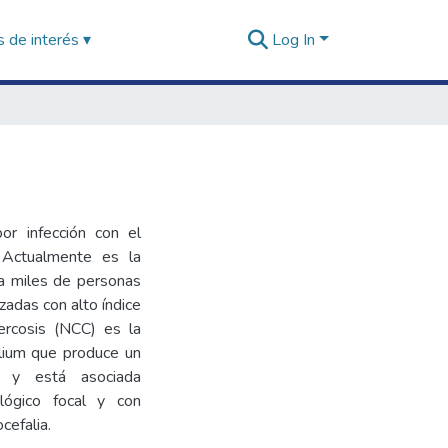
 de interés ▾
Log In
por infección con el
. Actualmente es la
a miles de personas
zadas con alto índice
ercosis (NCC) es la
olium que produce un
C y está asociada
ológico focal y con
cefalia.