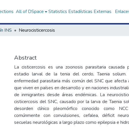
ections
All of DSpace
Statistics
Estadísticas Externas
Enlaces
ín INS
Neurocisticercosis
Abstract
La cisticercosis es una zoonosis parasitaria causada 
estadio larval de la tenia del cerdo, Taenia solium
enfermedad parasitaria más común del SNC que afecta 
que viven en países en desarrollo y en naciones industriali
de inmigrantes desde áreas endémicas. La neurocistic
cisticercosis del SNC, causado por la larva de Taenia s
desorden clínico pleomórfico conocido como NC
comúnmente con convulsiones, cefalea, déficit neur
secuelas neurológicas a largo plazo como epilepsia e hidro