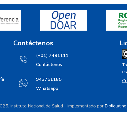
Contáctenos
Li
(+01) 7481111
Contáctenos
To
es
ía
943751185
Cr
Whatsapp
25. Instituto Nacional de Salud - Implementado por
Bibliolatin