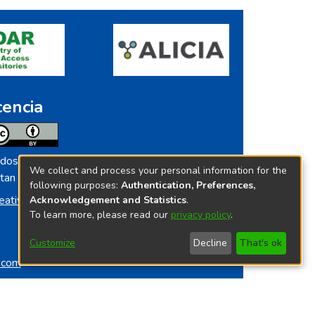
cencia
dos los contenidos de repositorio.ins.gob.pe
We collect and process your personal information for the
tan licenciados bajo
following purposes:
Authentication, Preferences,
eative Commoms License
Acknowledgement and Statistics
.
To learn more, please read our
privacy policy
.
Customize
Decline
That's ok
o.com