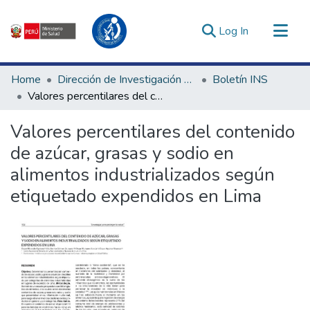
(current)
Log In
Communities & Collections
Home
Dirección de Investigación e Innovación en Salud
Boletín INS
All of DSpace
Valores percentilares del contenido de azúcar, grasas y sodio en alimentos industrializados según etiquetado expendidos en Lima
Statistics
Valores percentilares del contenido
Estadísticas Externas
de azúcar, grasas y sodio en
Enlaces de interés ▾
alimentos industrializados según
etiquetado expendidos en Lima