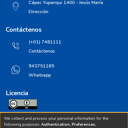
Cápac Yupanqui 1400 - Jesús María
Dirección
Contáctenos
(+01) 7481111
Contáctenos
943751185
Whatsapp
Licencia
Todos los contenidos de repositorio.ins.gob.pe estan
We collect and process your personal information for the
licenciados bajo
following purposes:
Authentication, Preferences,